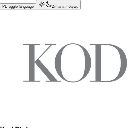
PL
Toggle language
Zmiana motywu